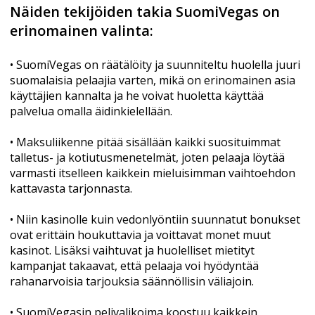
Näiden tekijöiden takia SuomiVegas on
erinomainen valinta:
• SuomiVegas on räätälöity ja suunniteltu huolella juuri
suomalaisia pelaajia varten, mikä on erinomainen asia
käyttäjien kannalta ja he voivat huoletta käyttää
palvelua omalla äidinkielellään.
• Maksuliikenne pitää sisällään kaikki suosituimmat
talletus- ja kotiutusmenetelmät, joten pelaaja löytää
varmasti itselleen kaikkein mieluisimman vaihtoehdon
kattavasta tarjonnasta.
• Niin kasinolle kuin vedonlyöntiin suunnatut bonukset
ovat erittäin houkuttavia ja voittavat monet muut
kasinot. Lisäksi vaihtuvat ja huolelliset mietityt
kampanjat takaavat, että pelaaja voi hyödyntää
rahanarvoisia tarjouksia säännöllisin väliajoin.
• SuomiVegasin pelivalikoima koostuu kaikkein