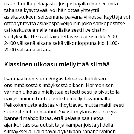
ikään huolta pelaajasta. Jos pelaajalla ilmenee mitä
tahansa kysyttävää, voi hän ottaa yhteyttä
asiakastukeen seitsemänä päivänä viikossa. Käyttäjä voi
ottaa yhteyttä asiakaspalvelijoihin joko sähköpostitse
tai keskustelemalla reaaliaikaisesti live chatin
välityksellä. He ovat tavoitettavissa arkisin klo 9.00-
24.00 välisenä aikana sekä viikonloppuna klo 11.00-
20.00 välisenä aikana.
Klassinen ulkoasu miellyttää silmää
Isänmaalinen SuomiVegas tekee vaikutuksen
ensimmäisestä silmäyksestä alkaen. Harmonisen
värinen ulkoasu miellyttää esteettisesti ja sivustolla
navigoiminen tuntuu entistä miellyttävämmältä.
Pelikokemusta edistää viihdyttävät, mutta maltillisesti
suunnitellut animaatiot. Sivuston yläosassa näkyvä
banneri mahdollistaa, että pelaaja saa tietoa
ajankohtaisista uutisista ja kampanjoista yhdellä
silmäyksellä. Tällä tavalla yksikään rahanarvoinen