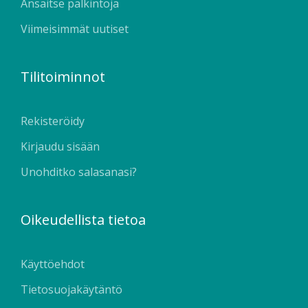
Ansaitse palkintoja
Viimeisimmät uutiset
Tilitoiminnot
Rekisteröidy
Kirjaudu sisään
Unohditko salasanasi?
Oikeudellista tietoa
Käyttöehdot
Tietosuojakäytäntö