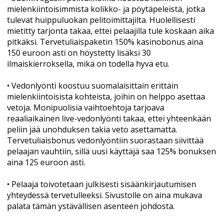
mielenkiintoisimmista kolikko- ja pöytäpeleistä, jotka
tulevat huippuluokan pelitoimittajilta. Huolellisesti
mietitty tarjonta takaa, ettei pelaajilla tule koskaan aika
pitkäksi. Tervetuliaispaketin 150% kasinobonus aina
150 euroon asti on höystetty lisäksi 30
ilmaiskierroksella, mikä on todella hyvä etu.
• Vedonlyönti koostuu suomalaisittain erittäin
mielenkiintoisista kohteista, joihin on helppo asettaa
vetoja. Monipuolisia vaihtoehtoja tarjoava
reaaliaikainen live-vedonlyönti takaa, ettei yhteenkään
peliin jää unohduksen takia veto asettamatta.
Tervetuliaisbonus vedonlyöntiin suorastaan siivittää
pelaajan vauhtiin, sillä uusi käyttäjä saa 125% bonuksen
aina 125 euroon asti.
• Pelaaja toivotetaan julkisesti sisäänkirjautumisen
yhteydessä tervetulleeksi. Sivustolle on aina mukava
palata tämän ystävällisen asenteen johdosta.