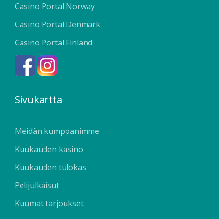
Casino Portal Norway
Casino Portal Denmark
Casino Portal Finland
Sivukartta
Meidän kumppanimme
Kuukauden kasino
Kuukauden tulokas
Pelijulkaisut
Kuumat tarjoukset