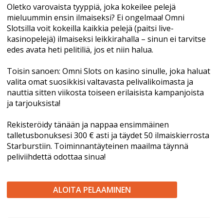
Oletko varovaista tyyppiä, joka kokeilee pelejä
mieluummin ensin ilmaiseksi? Ei ongelmaa! Omni
Slotsilla voit kokeilla kaikkia pelejä (paitsi live-
kasinopelejä) ilmaiseksi leikkirahalla – sinun ei tarvitse
edes avata heti pelitiliä, jos et niin halua.
Toisin sanoen: Omni Slots on kasino sinulle, joka haluat
valita omat suosikkisi valtavasta pelivalikoimasta ja
nauttia sitten viikosta toiseen erilaisista kampanjoista
ja tarjouksista!
Rekisteröidy tänään ja nappaa ensimmäinen
talletusbonuksesi 300 € asti ja täydet 50 ilmaiskierrosta
Starburstiin. Toiminnantäyteinen maailma täynnä
peliviihdettä odottaa sinua!
ALOITA PELAAMINEN