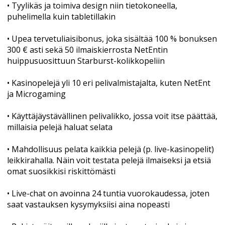
• Tyylikäs ja toimiva design niin tietokoneella,
puhelimella kuin tabletillakin
• Upea tervetuliaisibonus, joka sisältää 100 % bonuksen
300 € asti sekä 50 ilmaiskierrosta NetEntin
huippusuosittuun Starburst-kolikkopeliin
• Kasinopelejä yli 10 eri pelivalmistajalta, kuten NetEnt
ja Microgaming
• Käyttäjäystävällinen pelivalikko, jossa voit itse päättää,
millaisia pelejä haluat selata
• Mahdollisuus pelata kaikkia pelejä (p. live-kasinopelit)
leikkirahalla. Näin voit testata pelejä ilmaiseksi ja etsiä
omat suosikkisi riskittömästi
• Live-chat on avoinna 24 tuntia vuorokaudessa, joten
saat vastauksen kysymyksiisi aina nopeasti