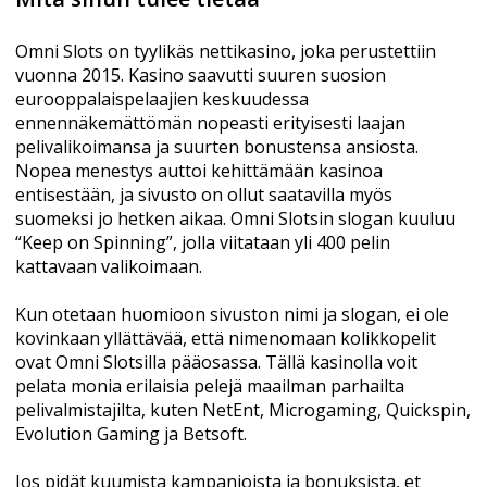
Omni Slots on tyylikäs nettikasino, joka perustettiin
vuonna 2015. Kasino saavutti suuren suosion
eurooppalaispelaajien keskuudessa
ennennäkemättömän nopeasti erityisesti laajan
pelivalikoimansa ja suurten bonustensa ansiosta.
Nopea menestys auttoi kehittämään kasinoa
entisestään, ja sivusto on ollut saatavilla myös
suomeksi jo hetken aikaa. Omni Slotsin slogan kuuluu
“Keep on Spinning”, jolla viitataan yli 400 pelin
kattavaan valikoimaan.
Kun otetaan huomioon sivuston nimi ja slogan, ei ole
kovinkaan yllättävää, että nimenomaan kolikkopelit
ovat Omni Slotsilla pääosassa. Tällä kasinolla voit
pelata monia erilaisia pelejä maailman parhailta
pelivalmistajilta, kuten NetEnt, Microgaming, Quickspin,
Evolution Gaming ja Betsoft.
Jos pidät kuumista kampanjoista ja bonuksista, et