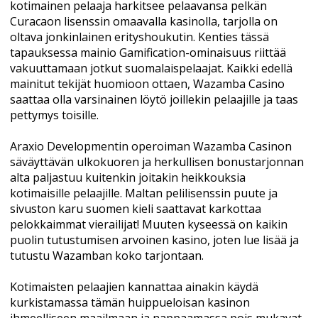
kotimainen pelaaja harkitsee pelaavansa pelkän
Curacaon lisenssin omaavalla kasinolla, tarjolla on
oltava jonkinlainen erityshoukutin. Kenties tässä
tapauksessa mainio Gamification-ominaisuus riittää
vakuuttamaan jotkut suomalaispelaajat. Kaikki edellä
mainitut tekijät huomioon ottaen, Wazamba Casino
saattaa olla varsinainen löytö joillekin pelaajille ja taas
pettymys toisille.
Araxio Developmentin operoiman Wazamba Casinon
säväyttävän ulkokuoren ja herkullisen bonustarjonnan
alta paljastuu kuitenkin joitakin heikkouksia
kotimaisille pelaajille. Maltan pelilisenssin puute ja
sivuston karu suomen kieli saattavat karkottaa
pelokkaimmat vierailijat! Muuten kyseessä on kaikin
puolin tutustumisen arvoinen kasino, joten lue lisää ja
tutustu Wazamban koko tarjontaan.
Kotimaisten pelaajien kannattaa ainakin käydä
kurkistamassa tämän huippueloisan kasinon