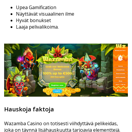
Upea Gamification
Näyttävät visuaalinen ilme
Hyvät bonukset
Laaja pelivalikoima.
Hauskoja faktoja
Wazamba Casino on totisesti viihdyttävä pelikeidas,
joka on täynnä lisähauskuutta tarjoavia elementtejä.