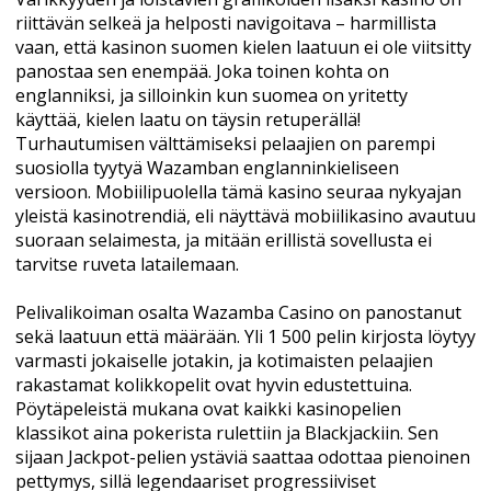
riittävän selkeä ja helposti navigoitava – harmillista
vaan, että kasinon suomen kielen laatuun ei ole viitsitty
panostaa sen enempää. Joka toinen kohta on
englanniksi, ja silloinkin kun suomea on yritetty
käyttää, kielen laatu on täysin retuperällä!
Turhautumisen välttämiseksi pelaajien on parempi
suosiolla tyytyä Wazamban englanninkieliseen
versioon. Mobiilipuolella tämä kasino seuraa nykyajan
yleistä kasinotrendiä, eli näyttävä mobiilikasino avautuu
suoraan selaimesta, ja mitään erillistä sovellusta ei
tarvitse ruveta latailemaan.
Pelivalikoiman osalta Wazamba Casino on panostanut
sekä laatuun että määrään. Yli 1 500 pelin kirjosta löytyy
varmasti jokaiselle jotakin, ja kotimaisten pelaajien
rakastamat kolikkopelit ovat hyvin edustettuina.
Pöytäpeleistä mukana ovat kaikki kasinopelien
klassikot aina pokerista rulettiin ja Blackjackiin. Sen
sijaan Jackpot-pelien ystäviä saattaa odottaa pienoinen
pettymys, sillä legendaariset progressiiviset