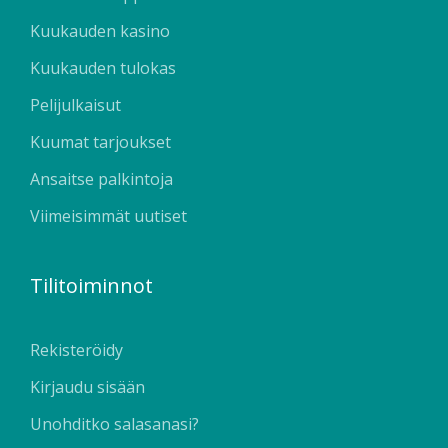
Kuukauden kasino
Kuukauden tulokas
Pelijulkaisut
Kuumat tarjoukset
Ansaitse palkintoja
Viimeisimmät uutiset
Tilitoiminnot
Rekisteröidy
Kirjaudu sisään
Unohditko salasanasi?