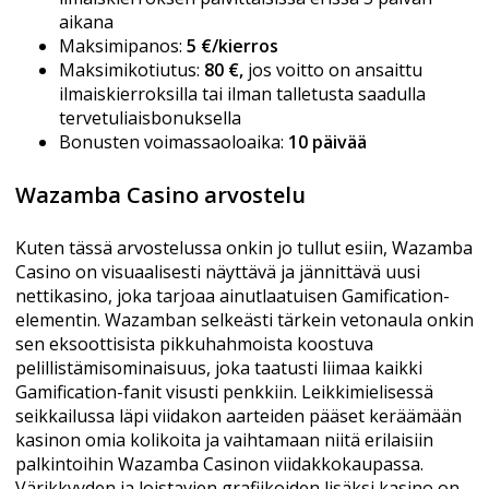
aikana
Maksimipanos:
5 €/kierros
Maksimikotiutus:
80 €,
jos voitto on ansaittu
ilmaiskierroksilla tai ilman talletusta saadulla
tervetuliaisbonuksella
Bonusten voimassaoloaika:
10 päivää
Wazamba Casino arvostelu
Kuten tässä arvostelussa onkin jo tullut esiin, Wazamba
Casino on visuaalisesti näyttävä ja jännittävä uusi
nettikasino, joka tarjoaa ainutlaatuisen Gamification-
elementin. Wazamban selkeästi tärkein vetonaula onkin
sen eksoottisista pikkuhahmoista koostuva
pelillistämisominaisuus, joka taatusti liimaa kaikki
Gamification-fanit visusti penkkiin. Leikkimielisessä
seikkailussa läpi viidakon aarteiden pääset keräämään
kasinon omia kolikoita ja vaihtamaan niitä erilaisiin
palkintoihin Wazamba Casinon viidakkokaupassa.
Värikkyyden ja loistavien grafiikoiden lisäksi kasino on