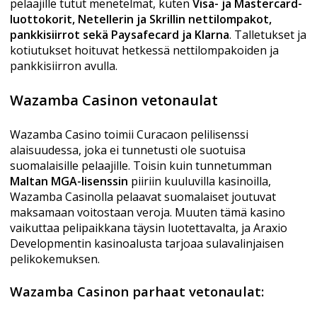
pelaajille tutut menetelmät, kuten
Visa- ja Mastercard-
luottokorit, Netellerin ja Skrillin nettilompakot,
pankkisiirrot sekä Paysafecard ja Klarna
. Talletukset ja
kotiutukset hoituvat hetkessä nettilompakoiden ja
pankkisiirron avulla.
Wazamba Casinon vetonaulat
Wazamba Casino toimii Curacaon pelilisenssi
alaisuudessa, joka ei tunnetusti ole suotuisa
suomalaisille pelaajille. Toisin kuin tunnetumman
Maltan MGA-lisenssin
piiriin kuuluvilla kasinoilla,
Wazamba Casinolla pelaavat suomalaiset joutuvat
maksamaan voitostaan veroja. Muuten tämä kasino
vaikuttaa pelipaikkana täysin luotettavalta, ja Araxio
Developmentin kasinoalusta tarjoaa sulavalinjaisen
pelikokemuksen.
Wazamba Casinon parhaat vetonaulat: