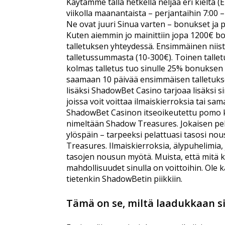
Käytämme tällä hetkellä neljää eri kieltä (
viikolla maanantaista – perjantaihin 7:00 – 
Ne ovat juuri Sinua varten – bonukset ja
Kuten aiemmin jo mainittiin jopa 1200€ 
talletuksen yhteydessä. Ensimmäinen niis
talletussummasta (10-300€). Toinen tallet
kolmas talletus tuo sinulle 25% bonuksen ai
saamaan 10 päivää ensimmäisen talletukse
lisäksi ShadowBet Casino tarjoaa lisäksi si
joissa voit voittaa ilmaiskierroksia tai sam
ShadowBet Casinon itseoikeutettu pomo k
nimeltään Shadow Treasures. Jokaisen pel
ylöspäin – tarpeeksi pelattuasi tasosi no
Treasures. Ilmaiskierroksia, älypuhelimia,
tasojen nousun myötä. Muista, että mitä
mahdollisuudet sinulla on voittoihin. Ole k
tietenkin ShadowBetin piikkiin.
Tämä on se, miltä laadukkaan si