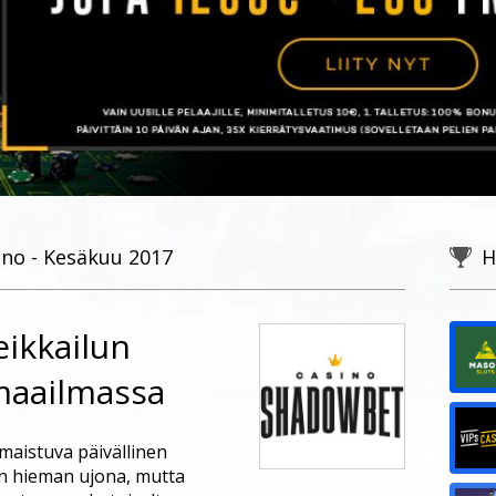
no - Kesäkuu 2017
H
ikkailun
maailmassa
maistuva päivällinen
än hieman ujona, mutta