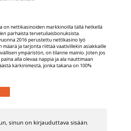
on nettikasinoiden markkinoilla tällä hetkellä
n parhaista tervetuliaisbonuksista.
vuonna 2016 perustettu nettikasino lyö
n määrä ja tarjonta riittää vaativillekin asiakkaille
vällisen ympäristön, on tilanne mainio. Joten jos
, paina alla olevaa nappia ja ala nauttimaan
äästä kärkinimestä, jonka takana on 100%
lun, sinun on kirjauduttava sisään.