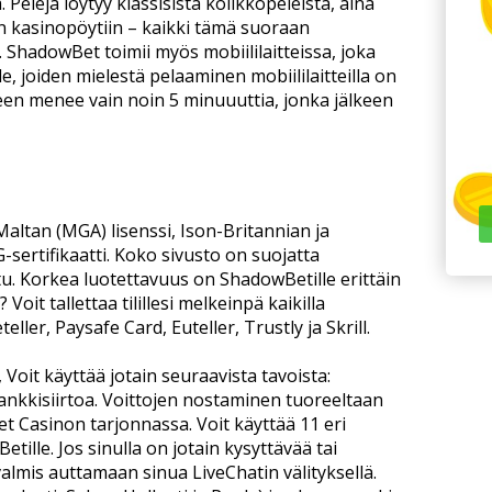
 Pelejä löytyy klassisista kolikkopeleistä, aina
ien kasinopöytiin – kaikki tämä suoraan
. ShadowBet toimii myös mobiililaitteissa, joka
le, joiden mielestä pelaaminen mobiililaitteilla on
seen menee vain noin 5 minuuuttia, jonka jälkeen
altan (MGA) lisenssi, Ison-Britannian ja
rtifikaatti. Koko sivusto on suojatta
oitu. Korkea luotettavuus on ShadowBetille erittäin
Voit tallettaa tilillesi melkeinpä kaikilla
eller, Paysafe Card, Euteller, Trustly ja Skrill.
Voit käyttää jotain seuraavista tavoista:
a pankkisiirtoa. Voittojen nostaminen tuoreeltaan
 Casinon tarjonnassa. Voit käyttää 11 eri
ille. Jos sinulla on jotain kysyttävää tai
lmis auttamaan sinua LiveChatin välityksellä.