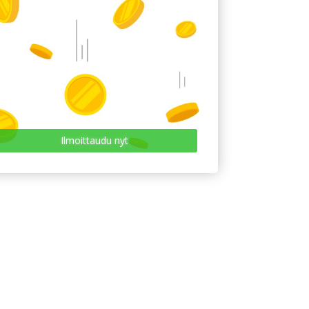
Ilmoittaudu nyt