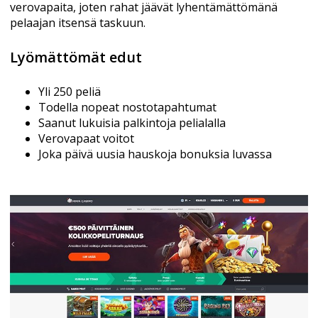
verovapaita, joten rahat jäävät lyhentämättömänä
pelaajan itsensä taskuun.
Lyömättömät edut
Yli 250 peliä
Todella nopeat nostotapahtumat
Saanut lukuisia palkintoja pelialalla
Verovapaat voitot
Joka päivä uusia hauskoja bonuksia luvassa