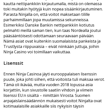
kautta nettipankkiin kirjautumalla, mistä on olemassa
toki muitakin hyötyjä kuin nopea sisäänkirjautuminen.
Parasta Ninjalla on, että voitot maksetaan tilille
parhaimmillaan jopa muutamissa sekunneissa.
Esimerkiksi Danske Bankin nettipankkiin kotiutus
pelmahti meillä saman tien, kun taas Nordealla joutui
pääsääntöisesti odottamaan seuraavaan päivään.
Nämä asiat ovat kuitenkin suomalaisista pankeista ja
Trustlysta riippuvaisia – eivät niinkään juttuja, joihin
Ninja Casino voi toimillaan vaikuttaa.
Lisenssit
Ennen Ninja Casinoa jäyti eurooppalaisen lisenssin
puute, joka johti siihen, että voitoista tuli maksaa verot.
Tämä oli ikävää, mutta vuoden 2018 lopussa asia
korjattiin, kun sivustolle saatiin vihdoin ja viimein
lisenssi EU:n sisältä – nimittäin Virosta. Suomen
arpajaislainsäädännön mukaisesti voitot Ninjalta ovat
kotimaalaisille asiakkaille siis nykyisin täysin