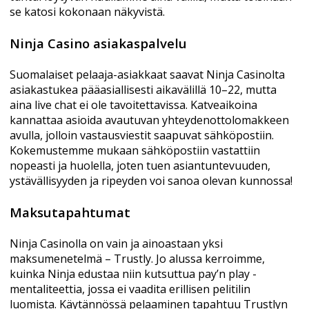
se katosi kokonaan näkyvistä.
Ninja Casino asiakaspalvelu
Suomalaiset pelaaja-asiakkaat saavat Ninja Casinolta
asiakastukea pääasiallisesti aikavälillä 10–22, mutta
aina live chat ei ole tavoitettavissa. Katveaikoina
kannattaa asioida avautuvan yhteydenottolomakkeen
avulla, jolloin vastausviestit saapuvat sähköpostiin.
Kokemustemme mukaan sähköpostiin vastattiin
nopeasti ja huolella, joten tuen asiantuntevuuden,
ystävällisyyden ja ripeyden voi sanoa olevan kunnossa!
Maksutapahtumat
Ninja Casinolla on vain ja ainoastaan yksi
maksumenetelmä – Trustly. Jo alussa kerroimme,
kuinka Ninja edustaa niin kutsuttua pay’n play -
mentaliteettia, jossa ei vaadita erillisen pelitilin
luomista. Käytännössä pelaaminen tapahtuu Trustlyn