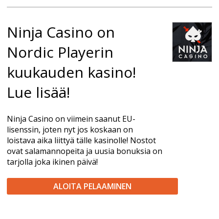
Ninja Casino on
Nordic Playerin
kuukauden kasino!
Lue lisää!
Ninja Casino on viimein saanut EU-
lisenssin, joten nyt jos koskaan on
loistava aika liittyä tälle kasinolle! Nostot
ovat salamannopeita ja uusia bonuksia on
tarjolla joka ikinen päivä!
ALOITA PELAAMINEN