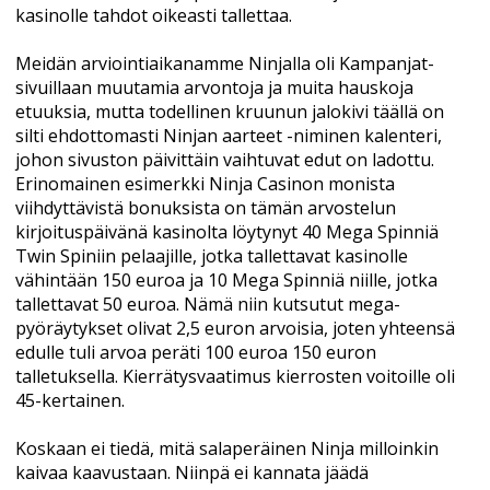
kasinolle tahdot oikeasti tallettaa.
Meidän arviointiaikanamme Ninjalla oli Kampanjat-
sivuillaan muutamia arvontoja ja muita hauskoja
etuuksia, mutta todellinen kruunun jalokivi täällä on
silti ehdottomasti Ninjan aarteet -niminen kalenteri,
johon sivuston päivittäin vaihtuvat edut on ladottu.
Erinomainen esimerkki Ninja Casinon monista
viihdyttävistä bonuksista on tämän arvostelun
kirjoituspäivänä kasinolta löytynyt 40 Mega Spinniä
Twin Spiniin pelaajille, jotka tallettavat kasinolle
vähintään 150 euroa ja 10 Mega Spinniä niille, jotka
tallettavat 50 euroa. Nämä niin kutsutut mega-
pyöräytykset olivat 2,5 euron arvoisia, joten yhteensä
edulle tuli arvoa peräti 100 euroa 150 euron
talletuksella. Kierrätysvaatimus kierrosten voitoille oli
45-kertainen.
Koskaan ei tiedä, mitä salaperäinen Ninja milloinkin
kaivaa kaavustaan. Niinpä ei kannata jäädä