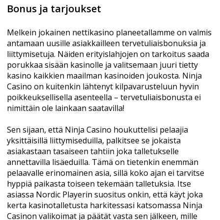
Bonus ja tarjoukset
Melkein jokainen nettikasino planeetallamme on valmis
antamaan uusille asiakkailleen tervetuliaisbonuksia ja
liittymisetuja. Näiden erityislahjojen on tarkoitus saada
porukkaa sisään kasinolle ja valitsemaan juuri tietty
kasino kaikkien maailman kasinoiden joukosta. Ninja
Casino on kuitenkin lähtenyt kilpavarusteluun hyvin
poikkeuksellisella asenteella – tervetuliaisbonusta ei
nimittäin ole lainkaan saatavilla!
Sen sijaan, että Ninja Casino houkuttelisi pelaajia
yksittäisillä liittymiseduilla, palkitsee se jokaista
asiakastaan tasaiseen tahtiin joka talletukselle
annettavilla lisäeduilla. Tämä on tietenkin enemmän
pelaavalle erinomainen asia, sillä koko ajan ei tarvitse
hyppiä paikasta toiseen tekemään talletuksia. Itse
asiassa Nordic Playerin suositus onkin, että käyt joka
kerta kasinotalletusta harkitessasi katsomassa Ninja
Casinon valikoimat ja päätät vasta sen jälkeen, mille