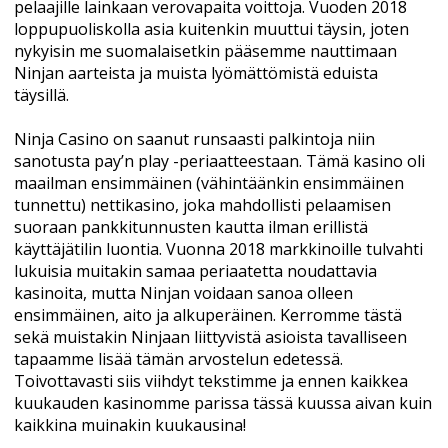
pelaajille lainkaan verovapaita voittoja. Vuoden 2018
loppupuoliskolla asia kuitenkin muuttui täysin, joten
nykyisin me suomalaisetkin pääsemme nauttimaan
Ninjan aarteista ja muista lyömättömistä eduista
täysillä.
Ninja Casino on saanut runsaasti palkintoja niin
sanotusta pay’n play -periaatteestaan. Tämä kasino oli
maailman ensimmäinen (vähintäänkin ensimmäinen
tunnettu) nettikasino, joka mahdollisti pelaamisen
suoraan pankkitunnusten kautta ilman erillistä
käyttäjätilin luontia. Vuonna 2018 markkinoille tulvahti
lukuisia muitakin samaa periaatetta noudattavia
kasinoita, mutta Ninjan voidaan sanoa olleen
ensimmäinen, aito ja alkuperäinen. Kerromme tästä
sekä muistakin Ninjaan liittyvistä asioista tavalliseen
tapaamme lisää tämän arvostelun edetessä.
Toivottavasti siis viihdyt tekstimme ja ennen kaikkea
kuukauden kasinomme parissa tässä kuussa aivan kuin
kaikkina muinakin kuukausina!