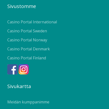
Sivustomme
Casino Portal International
Casino Portal Sweden
Casino Portal Norway
Casino Portal Denmark
Casino Portal Finland
Sivukartta
Meidän kumppanimme