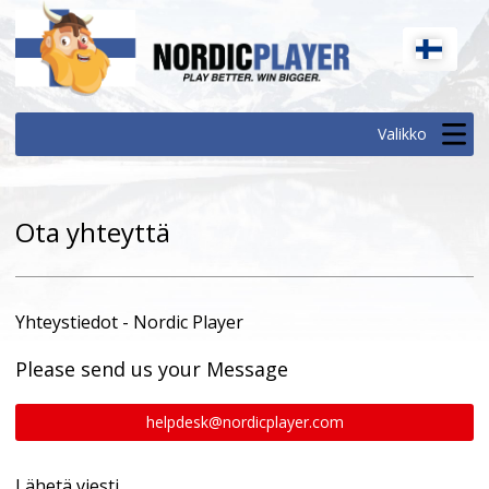
Valikko
Ota yhteyttä
Yhteystiedot - Nordic Player
Please send us your Message
helpdesk@nordicplayer.com
Lähetä viesti